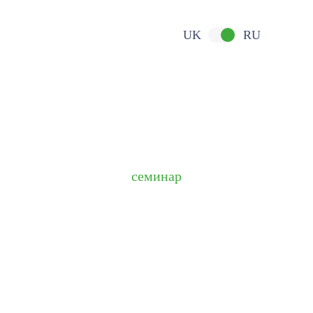
UK
RU
семинар
Мастерский курс Сергея Гулюка по
дентальной имплантации и
ортопедии. Основы